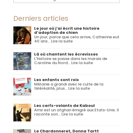
Derniers articles
Le jour où j’ai écrit une histoire
d’adoption de chien
Un jour, parce que cela arrive, Catherine eut
:
40 ans…
Lire la suite
Le
jour
où
Là où chantent les écrevisses
j’ai
L’histoire se passe dans les marais de
écrit
:
Caroline du Nord…
Lire la suite
une
Là
histoire
où
d’adoption
chantent
de
les
Les enfants sont rois
chien
écrevisses
Mélanie a grandi avec le culte de la
:
téléréalité, plus…
Lire la suite
Les
enfants
sont
rois
Les cerfs-volants de Kaboul
Amir est un afghan émigré aux Etats-Unis. Il
:
raconte son…
Lire la suite
Les
cerfs-
volants
de
Le Chardonneret, Donna Tartt