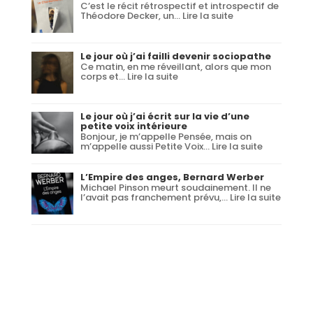
Kaboul
C’est le récit rétrospectif et introspectif de
:
Théodore Decker, un…
Lire la suite
Le
Chardonneret,
Donna
Tartt
Le jour où j’ai failli devenir sociopathe
Ce matin, en me réveillant, alors que mon
:
corps et…
Lire la suite
Le
jour
où
j’ai
Le jour où j’ai écrit sur la vie d’une
failli
petite voix intérieure
devenir
Bonjour, je m’appelle Pensée, mais on
sociopathe
:
m’appelle aussi Petite Voix…
Lire la suite
Le
jour
où
L’Empire des anges, Bernard Werber
j’ai
Michael Pinson meurt soudainement. Il ne
écrit
:
l’avait pas franchement prévu,…
Lire la suite
sur
L’Empi
la
des
vie
anges,
d’une
Bernar
petite
Werbe
voix
intérieure