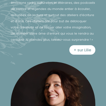
émissions radio, culturelles et littéraires, des podcasts
de contes et légendes du monde entier à écouter,
des idées de lecture et surtout des ateliers d’écriture
et d’oral. Ces ateliers ont pour but de débloquer
votre créativité et de laisser aller votre imagination,
de réveiller votre âme d’enfant qui vous le rendra au
centuple. N’attendez plus, laissez-vous surprendre ! »
+ sur Lilie