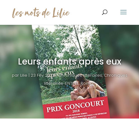
Leurs enfants après eux
par
Lilie
|
23 Fév 2023
|
Chroniques littéraires
,
Chroniques
littéraires-ENTETE
,
Roman