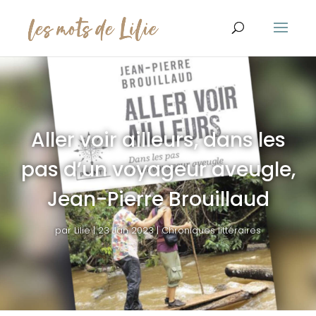
Aller voir ailleurs, dans les
pas d’un voyageur aveugle,
Jean-Pierre Brouillaud
par
Lilie
|
23 Jan 2023
|
Chroniques littéraires