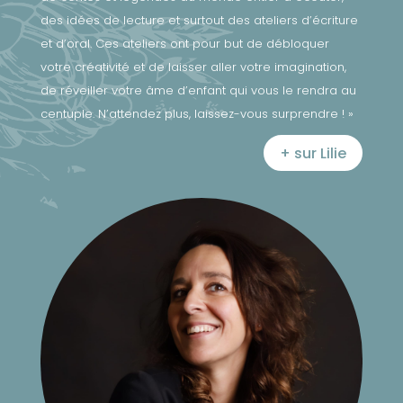
des idées de lecture et surtout des ateliers d’écriture
et d’oral. Ces ateliers ont pour but de débloquer
votre créativité et de laisser aller votre imagination,
de réveiller votre âme d’enfant qui vous le rendra au
centuple. N’attendez plus, laissez-vous surprendre ! »
+ sur Lilie