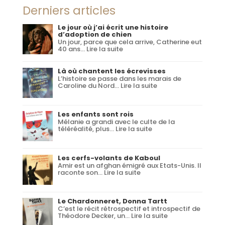
Derniers articles
Le jour où j’ai écrit une histoire
d’adoption de chien
Un jour, parce que cela arrive, Catherine eut
:
40 ans…
Lire la suite
Le
jour
où
Là où chantent les écrevisses
j’ai
L’histoire se passe dans les marais de
écrit
:
Caroline du Nord…
Lire la suite
une
Là
histoire
où
d’adoption
chantent
de
les
Les enfants sont rois
chien
écrevisses
Mélanie a grandi avec le culte de la
:
téléréalité, plus…
Lire la suite
Les
enfants
sont
rois
Les cerfs-volants de Kaboul
Amir est un afghan émigré aux Etats-Unis. Il
:
raconte son…
Lire la suite
Les
cerfs-
volants
de
Le Chardonneret, Donna Tartt
Kaboul
C’est le récit rétrospectif et introspectif de
:
Théodore Decker, un…
Lire la suite
Le