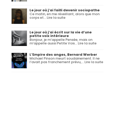
Chardonneret,
Donna
Tartt
Le jour où j’ai failli devenir sociopathe
Ce matin, en me réveillant, alors que mon
:
corps et…
Lire la suite
Le
jour
où
j’ai
Le jour où j’ai écrit sur la vie d’une
failli
petite voix intérieure
devenir
Bonjour, je m’appelle Pensée, mais on
sociopathe
:
m’appelle aussi Petite Voix…
Lire la suite
Le
jour
où
L’Empire des anges, Bernard Werber
j’ai
Michael Pinson meurt soudainement. Il ne
écrit
:
l’avait pas franchement prévu,…
Lire la suite
sur
L’Empi
la
des
vie
anges,
d’une
Bernar
petite
Werbe
voix
intérieure